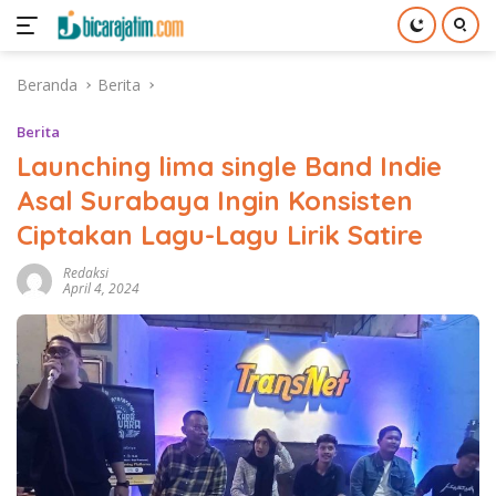
Langsung
Beranda
Berita
ke
konten
Berita
Launching lima single Band Indie
Asal Surabaya Ingin Konsisten
Ciptakan Lagu-Lagu Lirik Satire
Redaksi
April 4, 2024