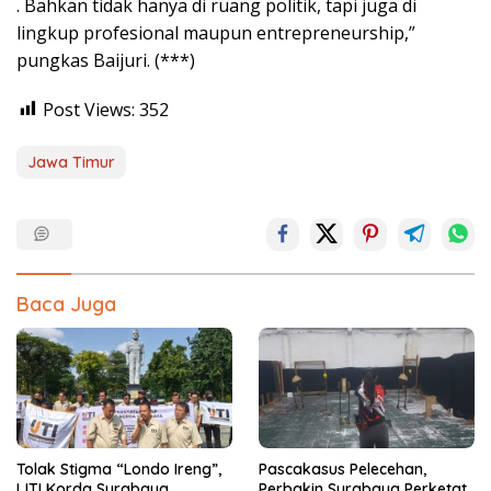
. Bahkan tidak hanya di ruang politik, tapi juga di
lingkup profesional maupun entrepreneurship,”
pungkas Baijuri. (***)
Post Views:
352
Jawa Timur
Baca Juga
Tolak Stigma “Londo Ireng”,
Pascakasus Pelecehan,
IJTI Korda Surabaya
Perbakin Surabaya Perketat