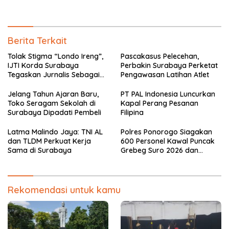
Larungan Telaga Ngebel
Berita Terkait
Tolak Stigma “Londo Ireng”,
Pascakasus Pelecehan,
IJTI Korda Surabaya
Perbakin Surabaya Perketat
Tegaskan Jurnalis Sebagai
Pengawasan Latihan Atlet
Pilar Demokrasi
Jelang Tahun Ajaran Baru,
PT PAL Indonesia Luncurkan
Toko Seragam Sekolah di
Kapal Perang Pesanan
Surabaya Dipadati Pembeli
Filipina
Latma Malindo Jaya: TNI AL
Polres Ponorogo Siagakan
dan TLDM Perkuat Kerja
600 Personel Kawal Puncak
Sama di Surabaya
Grebeg Suro 2026 dan
Larungan Telaga Ngebel
Rekomendasi untuk kamu