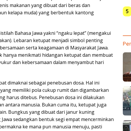
nis makanan yang dibuat dari beras dan
5
aun kelapa muda) yang berbentuk kantong
i istilah Bahasa Jawa yakni “ngaku lepat” (mengakui
dakan). Lebaran ketupat menjadi simbol penting
Pen
 kebersamaan serta keagamaan di Masyarakat Jawa.
idak hanya menikmati hidangan ketupat dan membuat
 Syukur dan kebersamaan dalam menyambut hari
etupat dimaknai sebagai penebusan dosa. Hal ini
 yang memiliki pola cukup rumit dan digambarkan
g harus ditebus. Penebusan dosa ini dilakukan
an antara manusia. Bukan cuma itu, ketupat juga
in. Bungkus yang dibuat dari janur kuning
g Jawa sedangkan bentuk segi empat mencerminkan
ng bermakna ke mana pun manusia menuju, pasti