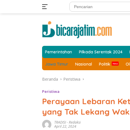
Langsung
ke
konten
Pemerintahan
Pilkada Serentak 2024
Jawa Timur
Nasional
Politik
O
Beranda
Peristiwa
Peristiwa
Perayaan Lebaran Ket
yang Tak Lekang Wak
TRADISI
-
Redaksi
April 22, 2024