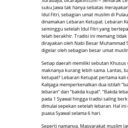
Surabaya, bicarajatim.com – Semarak L
suku Jawa tak hanya sebatas merayakan H
Idul Fitri, sebagian umat muslim di Pul
dinamakan Lebaran Ketupat. Lebaran Ket
seminggu setelah Idul Fitri yang bertep
telah berakhir. Tradisi ini memang tida
dirayakan oleh Nabi Besar Muhammad SA
digelar oleh sebagian besar umat muslim
Setiap daerah memiliki sebutan Khusus u
maknanya kurang lebih sama. Lantas, ba
ketupat? Lebaran Ketupat pertama kali d
Kalijaga memperkenalkan dua istilah “b
lebaran” dan “bakda kupat”. “Bakda lebar
pada 1 Syawal hingga tradisi saling b
dimulai sepekan setelah lebaran. Hal in
puasa Syawal selama 6 hari.
Seperti namanya, Masyarakat muslim Ja