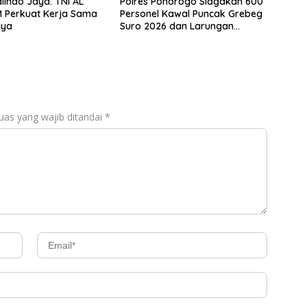
lindo Jaya: TNI AL
Polres Ponorogo Siagakan 600
uat Kerja Sama
Personel Kawal Puncak Grebeg
aya
Suro 2026 dan Larungan
Telaga Ngebel
uas yang wajib ditandai
*