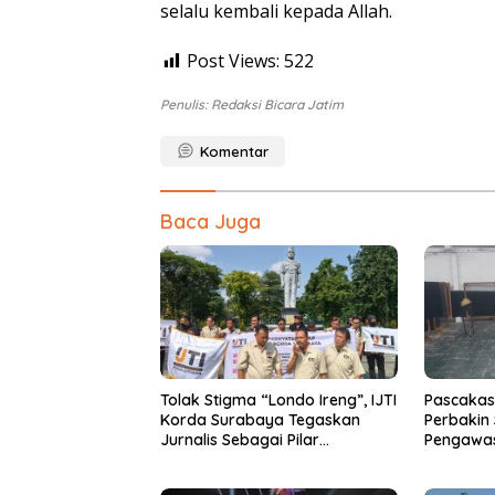
selalu kembali kepada Allah.
Post Views:
522
Penulis: Redaksi Bicara Jatim
Komentar
Baca Juga
Tolak Stigma “Londo Ireng”, IJTI
Pascakas
Korda Surabaya Tegaskan
Perbakin
Jurnalis Sebagai Pilar
Pengawas
Demokrasi