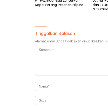
PT PAL Indonesia Luncurkan
Latma Ma
Kapal Perang Pesanan Filipina
dan TLDM Perk
di Surab
Tinggalkan Balasan
Alamat email Anda tidak akan dipublikasikan.
R