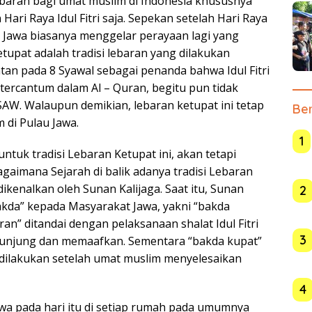
ebaran bagi umat muslim di Indonesia khususnya
ari Raya Idul Fitri saja. Sepekan setelah Hari Raya
au Jawa biasanya menggelar perayaan lagi yang
upat adalah tradisi lebaran yang dilakukan
atan pada 8 Syawal sebagai penanda bahwa Idul Fitri
k tercantum dalam Al – Quran, begitu pun tidak
W. Walaupun demikian, lebaran ketupat ini tetap
Ber
 di Pulau Jawa.
1
ntuk tradisi Lebaran Ketupat ini, akan tetapi
gaimana Sejarah di balik adanya tradisi Lebaran
ikenalkan oleh Sunan Kalijaga. Saat itu, Sunan
2
akda” kepada Masyarakat Jawa, yakni “bakda
an” ditandai dengan pelaksanaan shalat Idul Fitri
3
erkunjung dan memaafkan. Sementara “bakda kupat”
i dilakukan setelah umat muslim menyelesaikan
4
wa pada hari itu di setiap rumah pada umumnya