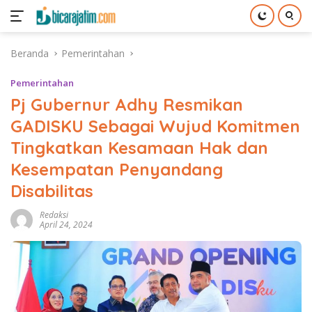
Langsung
Beranda
Pemerintahan
ke
konten
Pemerintahan
Pj Gubernur Adhy Resmikan
GADISKU Sebagai Wujud Komitmen
Tingkatkan Kesamaan Hak dan
Kesempatan Penyandang
Disabilitas
Redaksi
April 24, 2024