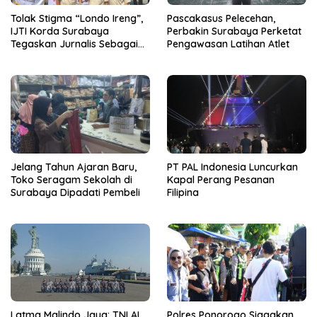
Tolak Stigma “Londo Ireng”,
Pascakasus Pelecehan,
IJTI Korda Surabaya
Perbakin Surabaya Perketat
Tegaskan Jurnalis Sebagai
Pengawasan Latihan Atlet
Pilar Demokrasi
Jelang Tahun Ajaran Baru,
PT PAL Indonesia Luncurkan
Toko Seragam Sekolah di
Kapal Perang Pesanan
Surabaya Dipadati Pembeli
Filipina
Latma Malindo Jaya: TNI AL
Polres Ponorogo Siagakan