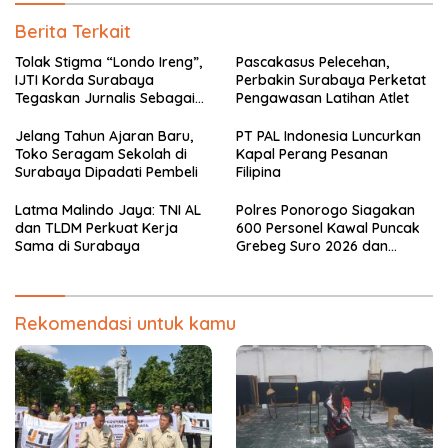
Berita Terkait
Tolak Stigma “Londo Ireng”,
Pascakasus Pelecehan,
IJTI Korda Surabaya
Perbakin Surabaya Perketat
Tegaskan Jurnalis Sebagai
Pengawasan Latihan Atlet
Pilar Demokrasi
Jelang Tahun Ajaran Baru,
PT PAL Indonesia Luncurkan
Toko Seragam Sekolah di
Kapal Perang Pesanan
Surabaya Dipadati Pembeli
Filipina
Latma Malindo Jaya: TNI AL
Polres Ponorogo Siagakan
dan TLDM Perkuat Kerja
600 Personel Kawal Puncak
Sama di Surabaya
Grebeg Suro 2026 dan
Larungan Telaga Ngebel
Rekomendasi untuk kamu