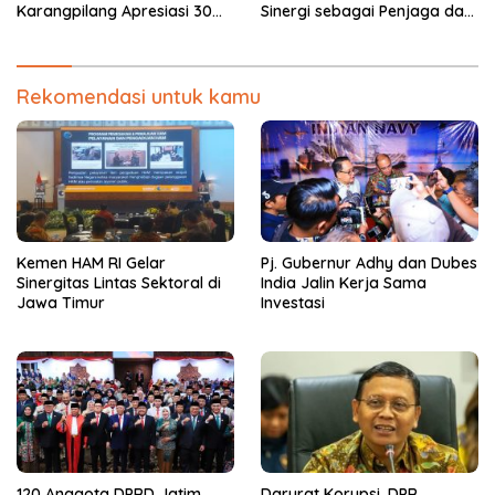
Karangpilang Apresiasi 30
Sinergi sebagai Penjaga dan
Wajib Pajak
Pemersatu NKRI
Rekomendasi untuk kamu
Kemen HAM RI Gelar
Pj. Gubernur Adhy dan Dubes
Sinergitas Lintas Sektoral di
India Jalin Kerja Sama
Jawa Timur
Investasi
120 Anggota DPRD Jatim
Darurat Korupsi, DPR