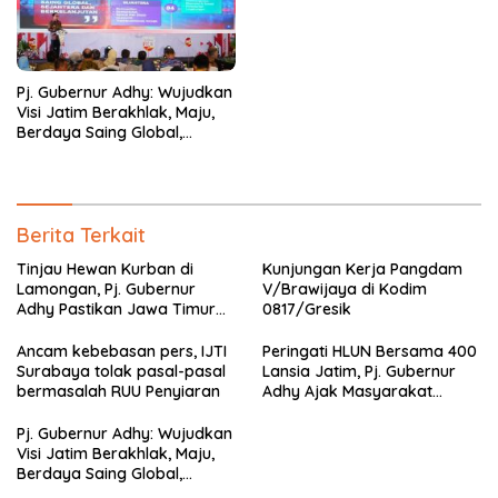
Pj. Gubernur Adhy: Wujudkan
Visi Jatim Berakhlak, Maju,
Berdaya Saing Global,
Sejahtera, dan Berkelanjutan
Berita Terkait
Tinjau Hewan Kurban di
Kunjungan Kerja Pangdam
Lamongan, Pj. Gubernur
V/Brawijaya di Kodim
Adhy Pastikan Jawa Timur
0817/Gresik
Siap Sambut Hari Raya Idul
Adha
Ancam kebebasan pers, IJTI
Peringati HLUN Bersama 400
Surabaya tolak pasal-pasal
Lansia Jatim, Pj. Gubernur
bermasalah RUU Penyiaran
Adhy Ajak Masyarakat
Tingkatkan Kepedulian dan
Perlindungan untuk Lansia
Pj. Gubernur Adhy: Wujudkan
Visi Jatim Berakhlak, Maju,
Berdaya Saing Global,
Sejahtera, dan Berkelanjutan