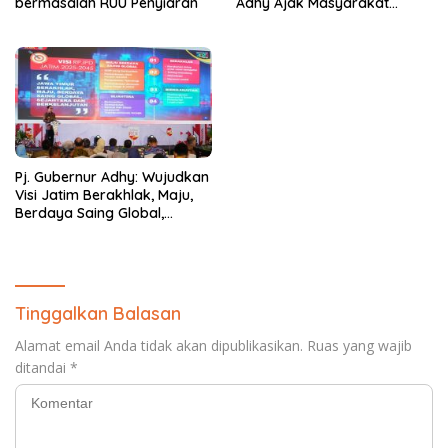
bermasalah RUU Penyiaran
Adhy Ajak Masyarakat
Tingkatkan Kepedulian dan
Perlindungan untuk Lansia
Pj. Gubernur Adhy: Wujudkan
Visi Jatim Berakhlak, Maju,
Berdaya Saing Global,
Sejahtera, dan Berkelanjutan
Tinggalkan Balasan
Alamat email Anda tidak akan dipublikasikan.
Ruas yang wajib
ditandai
*