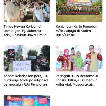
Tinjau Hewan Kurban di
Kunjungan Kerja Pangdam
Lamongan, Pj. Gubernur
V/Brawijaya di Kodim
Adhy Pastikan Jawa Timur
0817/Gresik
Siap Sambut Hari Raya Idul
Adha
Ancam kebebasan pers, IJTI
Peringati HLUN Bersama 400
Surabaya tolak pasal-pasal
Lansia Jatim, Pj. Gubernur
bermasalah RUU Penyiaran
Adhy Ajak Masyarakat
Tingkatkan Kepedulian dan
Perlindungan untuk Lansia