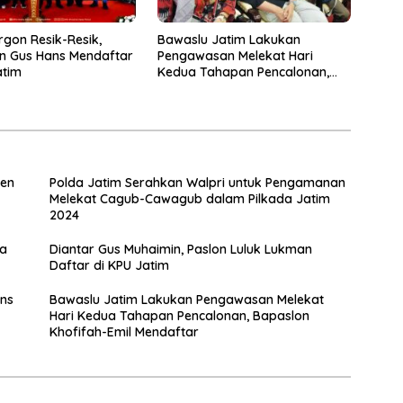
gon Resik-Resik,
Bawaslu Jatim Lakukan
n Gus Hans Mendaftar
Pengawasan Melekat Hari
atim
Kedua Tahapan Pencalonan,
Bapaslon Khofifah-Emil
Mendaftar
sen
Polda Jatim Serahkan Walpri untuk Pengamanan
Melekat Cagub-Cawagub dalam Pilkada Jatim
2024
da
Diantar Gus Muhaimin, Paslon Luluk Lukman
Daftar di KPU Jatim
ans
Bawaslu Jatim Lakukan Pengawasan Melekat
Hari Kedua Tahapan Pencalonan, Bapaslon
Khofifah-Emil Mendaftar