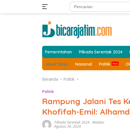
Langsung
ke
konten
Pemerintahan
Pilkada Serentak 2024
Jawa Timur
Nasional
Politik
O
Beranda
Politik
Politik
Rampung Jalani Tes Ke
Khofifah-Emil: Alhamd
Pilkada Serentak 2024
-
Redaksi
Agustus 30, 2024