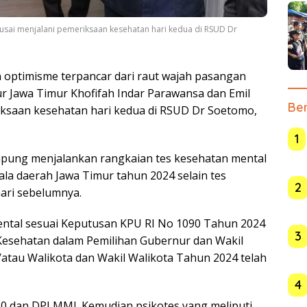
 usai menjalani pemeriksaan kesehatan hari kedua di RSUD Dr
n optimisme terpancar dari raut wajah pasangan
r Jawa Timur Khofifah Indar Parawansa dan Emil
Ber
riksaan kesehatan hari kedua di RSUD Dr Soetomo,
1
pung menjalankan rangkaian tes kesehatan mental
la daerah Jawa Timur tahun 2024 selain tes
2
hari sebelumnya.
ntal sesuai Keputusan KPU RI No 1090 Tahun 2024
3
esehatan dalam Pemilihan Gubernur dan Wakil
/atau Walikota dan Wakil Walikota Tahun 2024 telah
4
10 dan DPI MMI. Kemudian psikotes yang meliputi