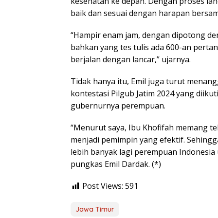
kesehatan ke depan. Dengan proses lanca
baik dan sesuai dengan harapan bersam
“Hampir enam jam, dengan dipotong den
bahkan yang tes tulis ada 600-an perta
berjalan dengan lancar,” ujarnya.
Tidak hanya itu, Emil juga turut menangg
kontestasi Pilgub Jatim 2024 yang diiku
gubernurnya perempuan.
“Menurut saya, Ibu Khofifah memang t
menjadi pemimpin yang efektif. Sehing
lebih banyak lagi perempuan Indonesia u
pungkas Emil Dardak. (*)
Post Views:
591
Jawa Timur