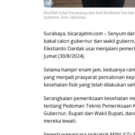
Khofifah Indar Parawansa dan Emil Elestianto Dardak
Soetomo. foto: istimewa.
Surabaya, bicarajatim.com – Senyum da
bakal calon gubernur dan wakil gubernu
Elestianto Dardak usai menjalani peme
Jumat (30/8/2024).
Selama hampir enam jam, keduanya ram
yang menjadi prasyarat pencalonan kepa
kesehatan fisik yang telah dilakukan se
Serangkaian pemeriksaan kesehatan me
tentang Pedoman Teknis Pemeriksaan K
Gubernur, Bupati dan Wakil Bupati, dan
mereka lewati.
Seperti wawancara psikiatrik MINI ICD-