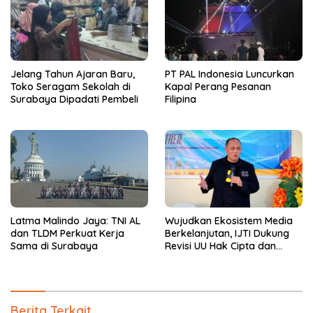
Jelang Tahun Ajaran Baru,
PT PAL Indonesia Luncurkan
Toko Seragam Sekolah di
Kapal Perang Pesanan
Surabaya Dipadati Pembeli
Filipina
Latma Malindo Jaya: TNI AL
Wujudkan Ekosistem Media
dan TLDM Perkuat Kerja
Berkelanjutan, IJTI Dukung
Sama di Surabaya
Revisi UU Hak Cipta dan
Desak Jaminan Royalti
Seumur Hidup bagi Jurnalis
Berita Terkait