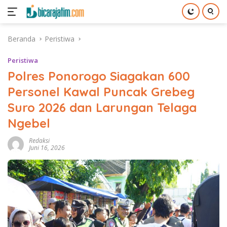
Langsung
Beranda
Peristiwa
ke
konten
Peristiwa
Polres Ponorogo Siagakan 600
Personel Kawal Puncak Grebeg
Suro 2026 dan Larungan Telaga
Ngebel
Redaksi
Juni 16, 2026