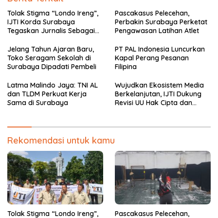
Tolak Stigma “Londo Ireng”,
Pascakasus Pelecehan,
IJTI Korda Surabaya
Perbakin Surabaya Perketat
Tegaskan Jurnalis Sebagai
Pengawasan Latihan Atlet
Pilar Demokrasi
Jelang Tahun Ajaran Baru,
PT PAL Indonesia Luncurkan
Toko Seragam Sekolah di
Kapal Perang Pesanan
Surabaya Dipadati Pembeli
Filipina
Latma Malindo Jaya: TNI AL
Wujudkan Ekosistem Media
dan TLDM Perkuat Kerja
Berkelanjutan, IJTI Dukung
Sama di Surabaya
Revisi UU Hak Cipta dan
Desak Jaminan Royalti
Seumur Hidup bagi Jurnalis
Rekomendasi untuk kamu
Tolak Stigma “Londo Ireng”,
Pascakasus Pelecehan,