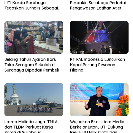
IJTI Korda Surabaya
Perbakin Surabaya Perketat
Tegaskan Jurnalis Sebagai
Pengawasan Latihan Atlet
Pilar Demokrasi
Jelang Tahun Ajaran Baru,
PT PAL Indonesia Luncurkan
Toko Seragam Sekolah di
Kapal Perang Pesanan
Surabaya Dipadati Pembeli
Filipina
Latma Malindo Jaya: TNI AL
Wujudkan Ekosistem Media
dan TLDM Perkuat Kerja
Berkelanjutan, IJTI Dukung
Sama di Surabaya
Revisi UU Hak Cipta dan