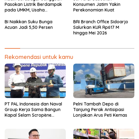
Pasokan Listrik Berdampak
Konsumen Jatim Yakin
pada UMKM, Usaha
Perekonomian Kuat
Rumahan, dan Produktivitas
Ekonomi Daerah
BI Naikkan Suku Bunga
BRI Branch Office Sidoarjo
Acuan Jadi 5,50 Persen
Salurkan KUR Rp617 M
hingga Mei 2026
Rekomendasi untuk kamu
PT PAL Indonesia dan Naval
Pelni Tambah Depo di
Group Kerja Sama Bangun
Tanjung Perak Antisipasi
Kapal Selam Scropène
Lonjakan Arus Peti Kemas
Berteknologi Baterai