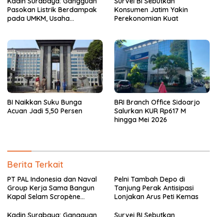
Kadin Surabaya: Gangguan
Survei BI Sebutkan
Pasokan Listrik Berdampak
Konsumen Jatim Yakin
pada UMKM, Usaha
Perekonomian Kuat
Rumahan, dan Produktivitas
Ekonomi Daerah
BI Naikkan Suku Bunga
BRI Branch Office Sidoarjo
Acuan Jadi 5,50 Persen
Salurkan KUR Rp617 M
hingga Mei 2026
Berita Terkait
PT PAL Indonesia dan Naval
Pelni Tambah Depo di
Group Kerja Sama Bangun
Tanjung Perak Antisipasi
Kapal Selam Scropène
Lonjakan Arus Peti Kemas
Berteknologi Baterai
Kadin Surabaya: Gangguan
Survei BI Sebutkan