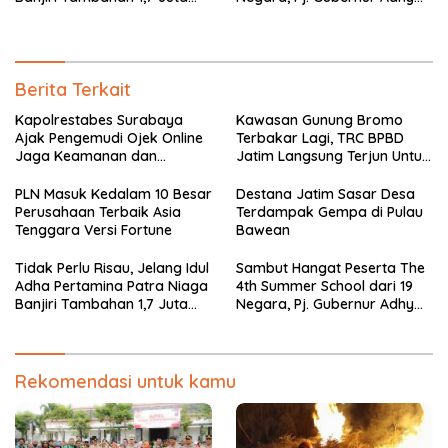
Tabung Se-Jawa Timur
Ajak Nikmati Keindahan
Jatim
Berita Terkait
Kapolrestabes Surabaya
Kawasan Gunung Bromo
Ajak Pengemudi Ojek Online
Terbakar Lagi, TRC BPBD
Jaga Keamanan dan
Jatim Langsung Terjun Untuk
Keselamatan Kota
Padamkan Api
PLN Masuk Kedalam 10 Besar
Destana Jatim Sasar Desa
Perusahaan Terbaik Asia
Terdampak Gempa di Pulau
Tenggara Versi Fortune
Bawean
Tidak Perlu Risau, Jelang Idul
Sambut Hangat Peserta The
Adha Pertamina Patra Niaga
4th Summer School dari 19
Banjiri Tambahan 1,7 Juta
Negara, Pj. Gubernur Adhy
Tabung Se-Jawa Timur
Ajak Nikmati Keindahan
Jatim
Rekomendasi untuk kamu