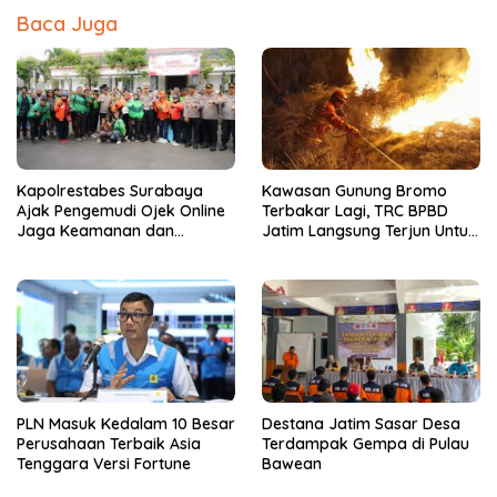
Baca Juga
Kapolrestabes Surabaya
Kawasan Gunung Bromo
Ajak Pengemudi Ojek Online
Terbakar Lagi, TRC BPBD
Jaga Keamanan dan
Jatim Langsung Terjun Untuk
Keselamatan Kota
Padamkan Api
PLN Masuk Kedalam 10 Besar
Destana Jatim Sasar Desa
Perusahaan Terbaik Asia
Terdampak Gempa di Pulau
Tenggara Versi Fortune
Bawean