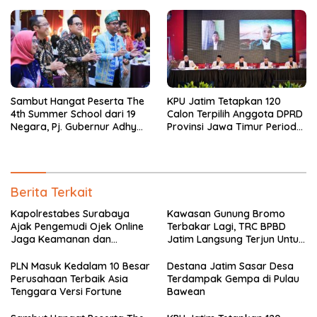
Sambut Hangat Peserta The
KPU Jatim Tetapkan 120
4th Summer School dari 19
Calon Terpilih Anggota DPRD
Negara, Pj. Gubernur Adhy
Provinsi Jawa Timur Periode
Ajak Nikmati Keindahan
2024-2029
Jatim
Berita Terkait
Kapolrestabes Surabaya
Kawasan Gunung Bromo
Ajak Pengemudi Ojek Online
Terbakar Lagi, TRC BPBD
Jaga Keamanan dan
Jatim Langsung Terjun Untuk
Keselamatan Kota
Padamkan Api
PLN Masuk Kedalam 10 Besar
Destana Jatim Sasar Desa
Perusahaan Terbaik Asia
Terdampak Gempa di Pulau
Tenggara Versi Fortune
Bawean