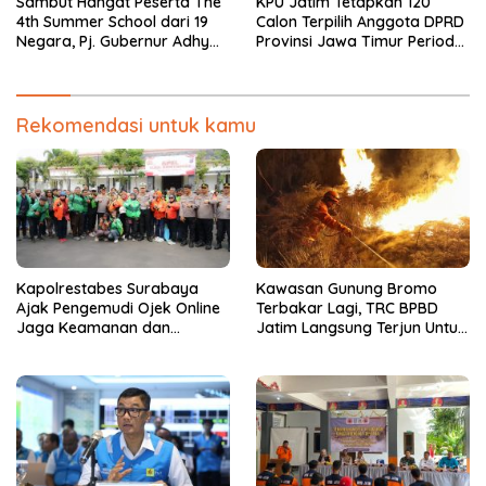
Sambut Hangat Peserta The
KPU Jatim Tetapkan 120
4th Summer School dari 19
Calon Terpilih Anggota DPRD
Negara, Pj. Gubernur Adhy
Provinsi Jawa Timur Periode
Ajak Nikmati Keindahan
2024-2029
Jatim
Rekomendasi untuk kamu
Kapolrestabes Surabaya
Kawasan Gunung Bromo
Ajak Pengemudi Ojek Online
Terbakar Lagi, TRC BPBD
Jaga Keamanan dan
Jatim Langsung Terjun Untuk
Keselamatan Kota
Padamkan Api