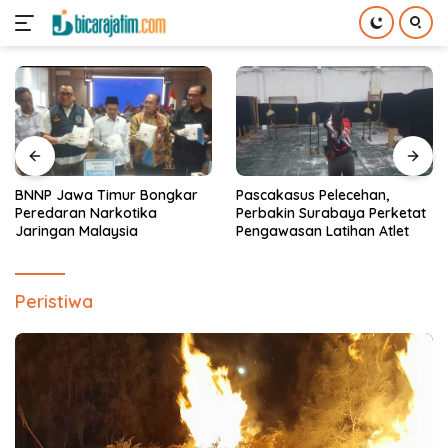
Langsung
ke
konten
BNNP Jawa Timur Bongkar
Pascakasus Pelecehan,
Peredaran Narkotika
Perbakin Surabaya Perketat
Jaringan Malaysia
Pengawasan Latihan Atlet
Peristiwa