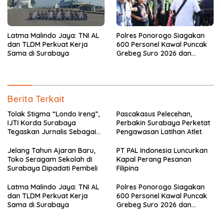
Latma Malindo Jaya: TNI AL
Polres Ponorogo Siagakan
dan TLDM Perkuat Kerja
600 Personel Kawal Puncak
Sama di Surabaya
Grebeg Suro 2026 dan
Larungan Telaga Ngebel
Berita Terkait
Tolak Stigma “Londo Ireng”,
Pascakasus Pelecehan,
IJTI Korda Surabaya
Perbakin Surabaya Perketat
Tegaskan Jurnalis Sebagai
Pengawasan Latihan Atlet
Pilar Demokrasi
Jelang Tahun Ajaran Baru,
PT PAL Indonesia Luncurkan
Toko Seragam Sekolah di
Kapal Perang Pesanan
Surabaya Dipadati Pembeli
Filipina
Latma Malindo Jaya: TNI AL
Polres Ponorogo Siagakan
dan TLDM Perkuat Kerja
600 Personel Kawal Puncak
Sama di Surabaya
Grebeg Suro 2026 dan
Larungan Telaga Ngebel