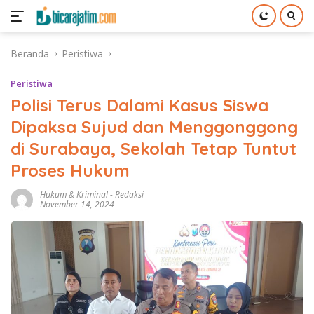
Langsung
Beranda
Peristiwa
ke
konten
Peristiwa
Polisi Terus Dalami Kasus Siswa
Dipaksa Sujud dan Menggonggong
di Surabaya, Sekolah Tetap Tuntut
Proses Hukum
Hukum & Kriminal
-
Redaksi
November 14, 2024