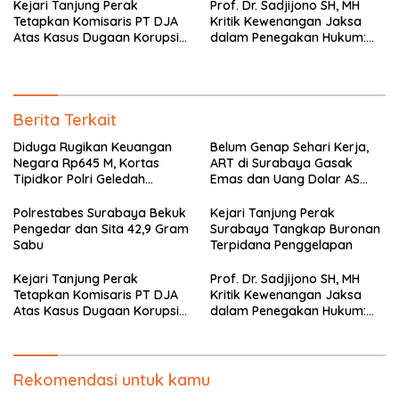
Kejari Tanjung Perak
Prof. Dr. Sadjijono SH, MH
Tetapkan Komisaris PT DJA
Kritik Kewenangan Jaksa
Atas Kasus Dugaan Korupsi
dalam Penegakan Hukum:
Pembiayaan Bank BUMN
“Keadilan Hukum Itu di
Tangan Hakim”
Berita Terkait
Diduga Rugikan Keuangan
Belum Genap Sehari Kerja,
Negara Rp645 M, Kortas
ART di Surabaya Gasak
Tipidkor Polri Geledah
Emas dan Uang Dolar AS
Kantor Kontraktor di
Majikan
Surabaya
Polrestabes Surabaya Bekuk
Kejari Tanjung Perak
Pengedar dan Sita 42,9 Gram
Surabaya Tangkap Buronan
Sabu
Terpidana Penggelapan
Kejari Tanjung Perak
Prof. Dr. Sadjijono SH, MH
Tetapkan Komisaris PT DJA
Kritik Kewenangan Jaksa
Atas Kasus Dugaan Korupsi
dalam Penegakan Hukum:
Pembiayaan Bank BUMN
“Keadilan Hukum Itu di
Tangan Hakim”
Rekomendasi untuk kamu