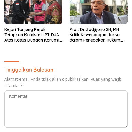
Kejari Tanjung Perak
Prof. Dr. Sadjijono SH, MH
Tetapkan Komisaris PT DJA
Kritik Kewenangan Jaksa
Atas Kasus Dugaan Korupsi
dalam Penegakan Hukum:
Pembiayaan Bank BUMN
“Keadilan Hukum Itu di
Tangan Hakim”
Tinggalkan Balasan
Alamat email Anda tidak akan dipublikasikan.
Ruas yang wajib
ditandai
*