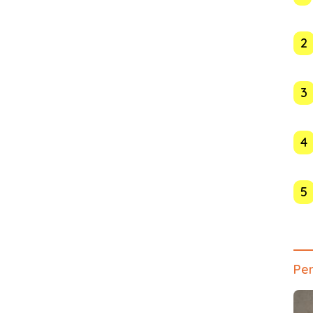
2
3
4
5
Pen