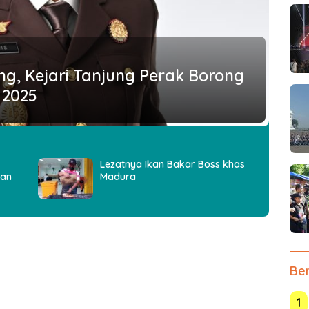
ng, Kejari Tanjung Perak Borong
 2025
Lezatnya Ikan Bakar Boss khas
kan
Madura
Ber
1