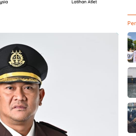
an Atlet
Dipadati Pembeli
Per