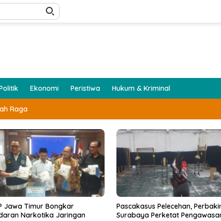
Politik
Ekonomi
Peristiwa
Hukum & Kriminal
lah Raga
akasus Pelecehan, Perbakin
Jelang Tahun Ajaran Baru, Tok
baya Perketat Pengawasan
Seragam Sekolah di Surabaya