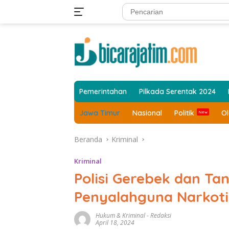
Langsung
ke
konten
Pemerintahan
Pilkada Serentak 2024
Jawa Timur
Nasional
Politik
O
Beranda
Kriminal
Kriminal
Polisi Gerebek dan Ta
Penyalahguna Narkoti
Hukum & Kriminal
-
Redaksi
April 18, 2024