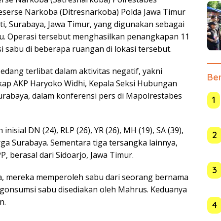
serse Narkoba (Ditresnarkoba) Polda Jawa Timur
i, Surabaya, Jawa Timur, yang digunakan sebagai
u. Operasi tersebut menghasilkan penangkapan 11
 sabu di beberapa ruangan di lokasi tersebut.
ang terlibat dalam aktivitas negatif, yakni
Ber
kap AKP Haryoko Widhi, Kepala Seksi Hubungan
urabaya, dalam konferensi pers di Mapolrestabes
1
isial DN (24), RLP (26), YR (26), MH (19), SA (39),
2
arga Surabaya. Sementara tiga tersangka lainnya,
P, berasal dari Sidoarjo, Jawa Timur.
3
a, mereka memperoleh sabu dari seorang bernama
gonsumsi sabu disediakan oleh Mahrus. Keduanya
n.
4