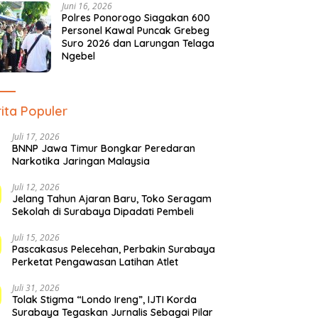
Juni 16, 2026
Polres Ponorogo Siagakan 600
Personel Kawal Puncak Grebeg
Suro 2026 dan Larungan Telaga
Ngebel
ita Populer
Juli 17, 2026
BNNP Jawa Timur Bongkar Peredaran
Narkotika Jaringan Malaysia
Juli 12, 2026
Jelang Tahun Ajaran Baru, Toko Seragam
Sekolah di Surabaya Dipadati Pembeli
Juli 15, 2026
Pascakasus Pelecehan, Perbakin Surabaya
Perketat Pengawasan Latihan Atlet
Juli 31, 2026
Tolak Stigma “Londo Ireng”, IJTI Korda
Surabaya Tegaskan Jurnalis Sebagai Pilar