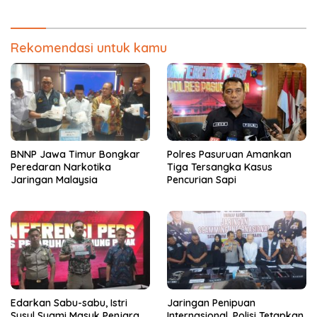
Narkoba
Rekomendasi untuk kamu
BNNP Jawa Timur Bongkar
Polres Pasuruan Amankan
Peredaran Narkotika
Tiga Tersangka Kasus
Jaringan Malaysia
Pencurian Sapi
Edarkan Sabu-sabu, Istri
Jaringan Penipuan
Susul Suami Masuk Penjara
Internasional, Polisi Tetapkan